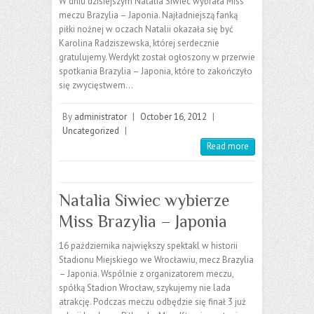
W dniu dzisiejszym Natalia Siwiec wybrała Miss
meczu Brazylia – Japonia. Najładniejszą fanką
piłki nożnej w oczach Natalii okazała się być
Karolina Radziszewska, której serdecznie
gratulujemy. Werdykt został ogłoszony w przerwie
spotkania Brazylia – Japonia, które to zakończyło
się zwycięstwem…
By
administrator
|
October 16, 2012
|
Uncategorized
|
Read more
Natalia Siwiec wybierze
Miss Brazylia – Japonia
16 października największy spektakl w historii
Stadionu Miejskiego we Wrocławiu, mecz Brazylia
– Japonia. Wspólnie z organizatorem meczu,
spółką Stadion Wrocław, szykujemy nie lada
atrakcję. Podczas meczu odbędzie się finał 3 już