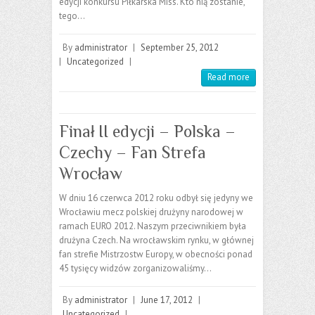
edycji konkursu Piłkarska Miss. Kto nią zostanie,
tego…
By
administrator
|
September 25, 2012
|
Uncategorized
|
Read more
Finał II edycji – Polska –
Czechy – Fan Strefa
Wrocław
W dniu 16 czerwca 2012 roku odbył się jedyny we
Wrocławiu mecz polskiej drużyny narodowej w
ramach EURO 2012. Naszym przeciwnikiem była
drużyna Czech. Na wrocławskim rynku, w głównej
fan strefie Mistrzostw Europy, w obecności ponad
45 tysięcy widzów zorganizowaliśmy…
By
administrator
|
June 17, 2012
|
Uncategorized
|