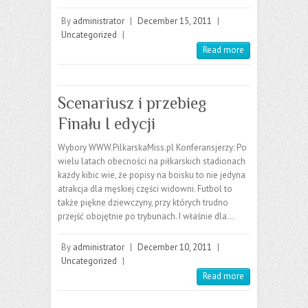
By
administrator
|
December 15, 2011
|
Uncategorized
|
Read more
Scenariusz i przebieg
Finału I edycji
Wybory WWW.PilkarskaMiss.pl Konferansjerzy: Po
wielu latach obecności na piłkarskich stadionach
każdy kibic wie, że popisy na boisku to nie jedyna
atrakcja dla męskiej części widowni. Futbol to
także piękne dziewczyny, przy których trudno
przejść obojętnie po trybunach. I właśnie dla…
By
administrator
|
December 10, 2011
|
Uncategorized
|
Read more