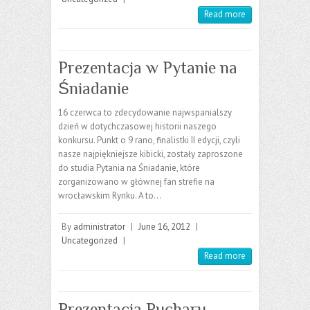
Read more
Prezentacja w Pytanie na
Śniadanie
16 czerwca to zdecydowanie najwspanialszy
dzień w dotychczasowej historii naszego
konkursu. Punkt o 9 rano, finalistki II edycji, czyli
nasze najpiękniejsze kibicki, zostały zaproszone
do studia Pytania na Śniadanie, które
zorganizowano w głównej fan strefie na
wrocławskim Rynku. A to…
By
administrator
|
June 16, 2012
|
Uncategorized
|
Read more
Prezentacja Pucharu –