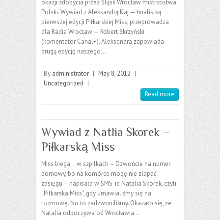
okazji zdobycia przez Śląsk Wrocław mistrzostwa
Polski. Wywiad z Aleksandrą Kaj — finalistką
pierwszej edycji Piłkarskiej Miss, przeprowadza
dla Radia Wrocław — Robert Skrzyński
(komentator Canal+). Aleksandra zapowiada
drugą edycję naszego…
By
administrator
|
May 8, 2012
|
Uncategorized
|
Read more
Wywiad z Natlia Skorek –
Piłkarską Miss
Miss biega… w szpilkach – Dzwońcie na numer
domowy, bo na komórce mogę nie złapać
zasięgu – napisała w SMS-ie Natalia Skorek, czyli
„Piłkarska Miss”, gdy umawialiśmy się na
rozmowę. No to zadzwoniliśmy. Okazało się, że
Natalia odpoczywa od Wrocławia…