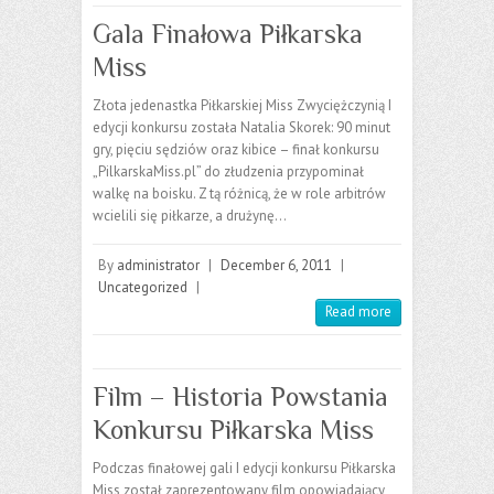
Gala Finałowa Piłkarska
Miss
Złota jedenastka Piłkarskiej Miss Zwyciężczynią I
edycji konkursu została Natalia Skorek: 90 minut
gry, pięciu sędziów oraz kibice – finał konkursu
„PilkarskaMiss.pl” do złudzenia przypominał
walkę na boisku. Z tą różnicą, że w role arbitrów
wcielili się piłkarze, a drużynę…
By
administrator
|
December 6, 2011
|
Uncategorized
|
Read more
Film – Historia Powstania
Konkursu Piłkarska Miss
Podczas finałowej gali I edycji konkursu Piłkarska
Miss został zaprezentowany film opowiadający